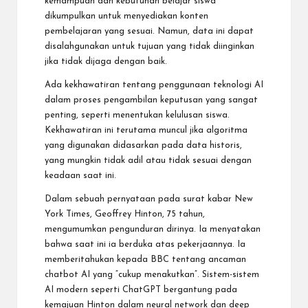
kemampuan dan kebutuhan belajar siswa
dikumpulkan untuk menyediakan konten
pembelajaran yang sesuai. Namun, data ini dapat
disalahgunakan untuk tujuan yang tidak diinginkan
jika tidak dijaga dengan baik.
Ada kekhawatiran tentang penggunaan teknologi AI
dalam proses pengambilan keputusan yang sangat
penting, seperti menentukan kelulusan siswa.
Kekhawatiran ini terutama muncul jika algoritma
yang digunakan didasarkan pada data historis,
yang mungkin tidak adil atau tidak sesuai dengan
keadaan saat ini.
Dalam sebuah pernyataan pada surat kabar New
York Times, Geoffrey Hinton, 75 tahun,
mengumumkan pengunduran dirinya. Ia menyatakan
bahwa saat ini ia berduka atas pekerjaannya. Ia
memberitahukan kepada BBC tentang ancaman
chatbot AI yang “cukup menakutkan”. Sistem-sistem
AI modern seperti ChatGPT bergantung pada
kemajuan Hinton dalam neural network dan deep