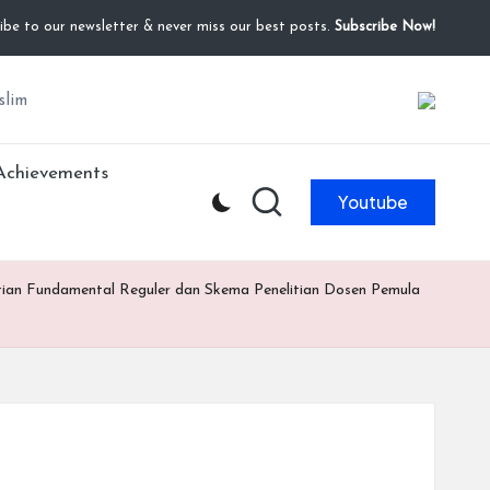
ibe to our newsletter & never miss our best posts.
Subscribe Now!
slim
Achievements
Youtube
tian Fundamental Reguler dan Skema Penelitian Dosen Pemula