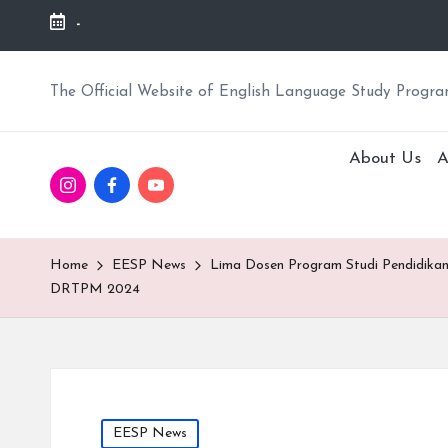
-
The Official Website of English Language Study Program
About Us
A
Instagram
Facebook
ED-
PS
PS
TALKs
Pendidikan
Pendidikan
Home
EESP News
Lima Dosen Program Studi Pendidikan
Bahasa
Bahasa
DRTPM 2024
Inggris
Inggris
Posted
EESP News