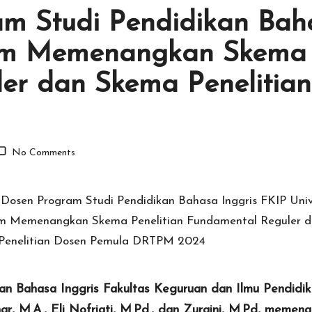
m Studi Pendidikan Baha
lim Memenangkan Skema 
er dan Skema Penelitia
No Comments
 Bahasa Inggris Fakultas Keguruan dan Ilmu Pendidikan 
isnar, M.A., Eli Nofriati, M.Pd., dan Zuraini, M.Pd, me