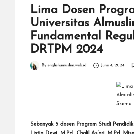
in
Lima Dosen Progra
Universitas Almus
Fundamental Regul
DRTPM 2024
June 4, 2024
By
englishumuslim.web.id
Posted
by
Sebanyak 5 dosen Program Studi Pendidikan
Listia Dewi, M.Pd., Chalil As’ari, M.Pd, M