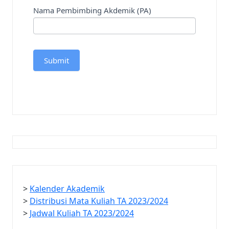
Nama Pembimbing Akdemik (PA)
i
s
f
i
e
Submit
l
d
b
l
a
n
k
.
>
Kalender Akademik
>
Distribusi Mata Kuliah TA 2023/2024
>
Jadwal Kuliah TA 2023/2024