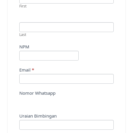
y
First
o
u
a
r
Last
e
NPM
h
u
m
a
Email
*
n
,
l
Nomor Whatsapp
e
a
v
Uraian Bimbingan
e
t
h